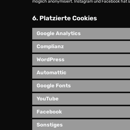
möglich anonymisiert. Instagram und Facebook hat se
6. Platzierte Cookies
Google Analytics
Complianz
WordPress
Automattic
Google Fonts
YouTube
Facebook
Sonstiges