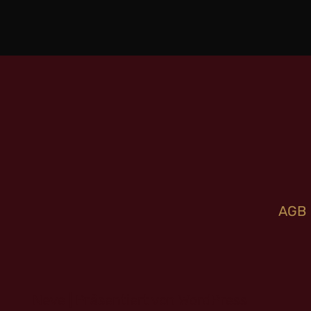
AGB
Neve
| Präsentiert von
WordPress