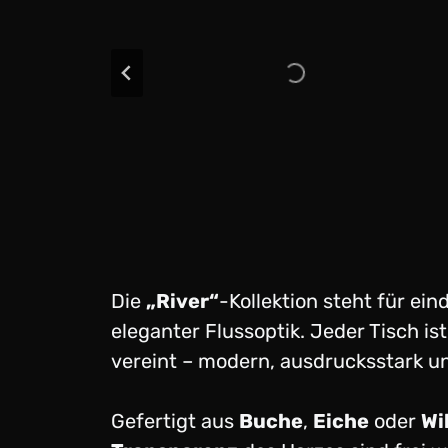
Die
„River“
-Kollektion steht für ei
eleganter Flussoptik. Jeder Tisch is
vereint – modern, ausdrucksstark un
Gefertigt aus
Buche
,
Eiche
oder
Wi