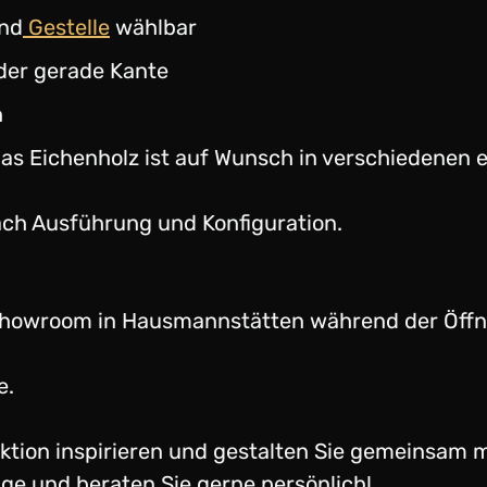
und
Gestelle
wählbar
der gerade Kante
h
as Eichenholz ist auf Wunsch in verschiedenen e
nach Ausführung und Konfiguration.
 Showroom in Hausmannstätten während der Öffn
e.
ektion inspirieren und gestalten Sie gemeinsam m
age und beraten Sie gerne persönlich!