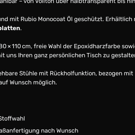
wählbar – von Vollton über halbtransparent bis 
 und mit Rubio Monocoat Öl geschützt. Erhältlich
latten
.
80 × 110 cm, freie Wahl der Epoxidharzfarbe sow
 uns Ihren ganz persönlichen Tisch zu gestalte
rehbare Stühle mit Rückholfunktion, bezogen mi
 auf Wunsch möglich.
Stoffwahl
Maßanfertigung nach Wunsch