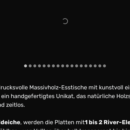
ndrucksvolle Massivholz-Esstische mit kunstvoll
t ein handgefertigtes Unikat, das natürliche Holz
d zeitlos.
ldeiche
, werden die Platten mit
1 bis 2 River-E