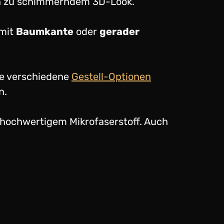
hin zu schimmerndem 3D-Look.
 mit
Baumkante
oder
gerader
ie verschiedene
Gestell-Optionen
n.
t hochwertigem Mikrofaserstoff. Auch