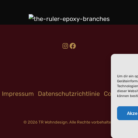
Um dir ein o
Geräteinform
Technologien
dieser Websit
Impressum
Datenschutzrichtlinie
Cookie-Rich
können best
Akze
© 2026 TR Wohndesign. Alle Rechte vorbehalten.