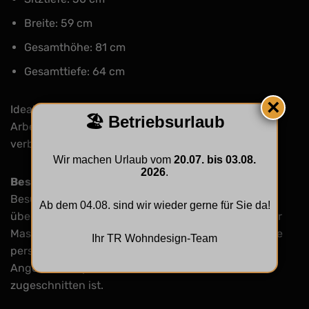
Breite: 59 cm
Gesamthöhe: 81 cm
Gesamttiefe: 64 cm
×
Ideal für Esszimmer, Wohnzimmer oder
🏖️ Betriebsurlaub
Arbeitsbereiche – die
Stuhlkollektion „Mia“
verbindet Komfort mit stilvoller Flexibilität.
Wir machen Urlaub vom
20.07. bis 03.08.
2026
.
Besichtigung & Beratung
Besuchen Sie unseren
Ausstellungssalon
und
Ab dem 04.08. sind wir wieder gerne für Sie da!
überzeugen Sie sich vor Ort von der Qualität unserer
Massivholz- und Designmöbel. Wir beraten Sie gerne
Ihr TR Wohndesign-Team
persönlich und erstellen Ihnen ein unverbindliches
Angebot, das perfekt auf Ihre Wünsche
zugeschnitten ist.