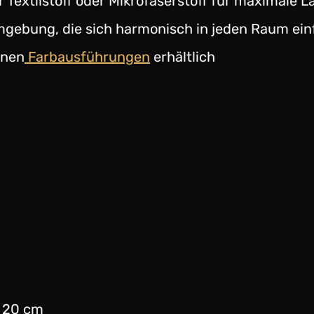
Textilstoff oder Mikrofaserstoff für maximale L
gebung, die sich harmonisch in jeden Raum ein
rnen
Farbausführungen
erhältlich
20 cm